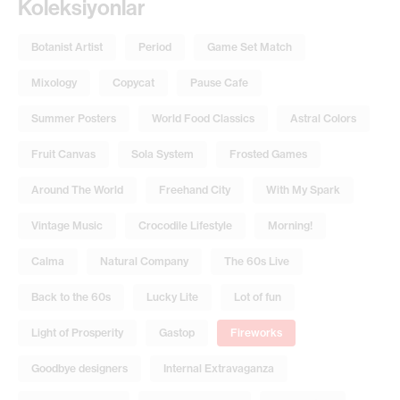
Koleksiyonlar
Botanist Artist
Period
Game Set Match
Mixology
Copycat
Pause Cafe
Summer Posters
World Food Classics
Astral Colors
Fruit Canvas
Sola System
Frosted Games
Around The World
Freehand City
With My Spark
Vintage Music
Crocodile Lifestyle
Morning!
Calma
Natural Company
The 60s Live
Back to the 60s
Lucky Lite
Lot of fun
Light of Prosperity
Gastop
Fireworks
Goodbye designers
Internal Extravaganza