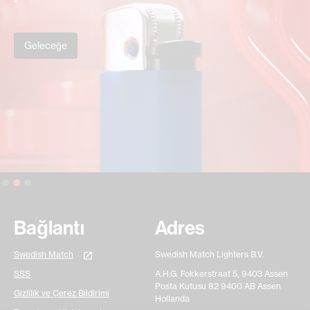
Geleceğe
Slide 2 of 3.
Bağlantı
Adres
Swedish Match
Swedish Match Lighters B.V.
SSS
A.H.G. Fokkerstraat 5, 9403 Assen
Posta Kutusu 82 9400 AB Assen
Gizlilik ve Çerez Bildirimi
Hollanda