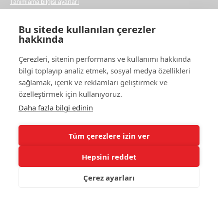
Tanımlama bilgisi ayarları
Temasta ol
Bu sitede kullanılan çerezler
hakkında
Lütfen basit bir iletişim formu doldurun ve sorularınızı
Çerezleri, sitenin performans ve kullanımı hakkında
bize bildirin. Sahip olabileceğiniz herhangi bir konuda
daha hızlı hareket etmemize gerçekten yardımcı olur.
bilgi toplayıp analiz etmek, sosyal medya özellikleri
Teşekkürler!
sağlamak, içerik ve reklamları geliştirmek ve
özelleştirmek için kullanıyoruz.
Bize
ulaşın
Daha fazla bilgi edinin
Tüm çerezlere izin ver
Hepsini reddet
© 2025 Swedish Match Cricket
Çerez ayarları