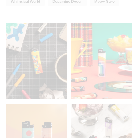
Whimsical World
Dopamine Decor
Meow Style