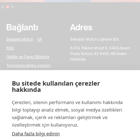
Slide 2 of 3.
Bağlantı
Adres
Swedish Match
Swedish Match Lighters B.V.
SSS
A.H.G. Fokkerstraat 5, 9403 Assen
Posta Kutusu 82 9400 AB Assen
Gizlilik ve Çerez Bildirimi
Hollanda
Tanımlama bilgisi ayarları
Temasta ol
Bu sitede kullanılan çerezler
hakkında
Lütfen basit bir iletişim formu doldurun ve sorularınızı
Çerezleri, sitenin performans ve kullanımı hakkında
bize bildirin. Sahip olabileceğiniz herhangi bir konuda
daha hızlı hareket etmemize gerçekten yardımcı olur.
bilgi toplayıp analiz etmek, sosyal medya özellikleri
Teşekkürler!
sağlamak, içerik ve reklamları geliştirmek ve
özelleştirmek için kullanıyoruz.
Bize
ulaşın
Daha fazla bilgi edinin