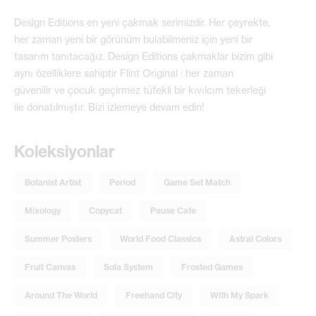
Design Editions en yeni çakmak serimizdir. Her çeyrekte,
her zaman yeni bir görünüm bulabilmeniz için yeni bir
tasarım tanıtacağız. Design Editions çakmaklar bizim gibi
aynı özelliklere sahiptir Flint Original : her zaman
güvenilir ve çocuk geçirmez tüfekli bir kıvılcım tekerleği
ile donatılmıştır. Bizi izlemeye devam edin!
Koleksiyonlar
Botanist Artist
Period
Game Set Match
Mixology
Copycat
Pause Cafe
Summer Posters
World Food Classics
Astral Colors
Fruit Canvas
Sola System
Frosted Games
Around The World
Freehand City
With My Spark