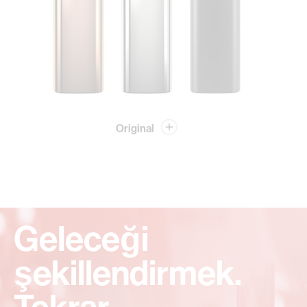
Original
Geleceği
şekillendirmek.
Tekrar.