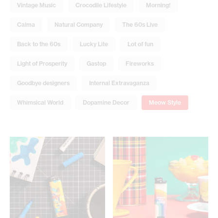
Vintage Music
Crocodile Lifestyle
Morning!
Calma
Natural Company
The 60s Live
Back to the 60s
Lucky Lite
Lot of fun
Light of Prosperity
Gastop
Fireworks
Goodbye designers
Internal Extravaganza
Whimsical World
Dopamine Decor
Meow Style