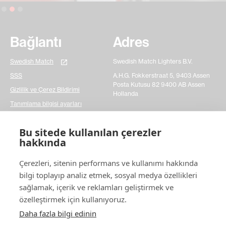
Slide 2 of 3.
Bağlantı
Adres
Swedish Match
Swedish Match Lighters B.V.
SSS
A.H.G. Fokkerstraat 5, 9403 Assen
Posta Kutusu 82 9400 AB Assen
Gizlilik ve Çerez Bildirimi
Hollanda
Tanımlama bilgisi ayarları
Temasta ol
Bu sitede kullanılan çerezler
hakkında
Lütfen basit bir iletişim formu doldurun ve sorularınızı
Çerezleri, sitenin performans ve kullanımı hakkında
bize bildirin. Sahip olabileceğiniz herhangi bir konuda
daha hızlı hareket etmemize gerçekten yardımcı olur.
bilgi toplayıp analiz etmek, sosyal medya özellikleri
Teşekkürler!
sağlamak, içerik ve reklamları geliştirmek ve
özelleştirmek için kullanıyoruz.
Bize
ulaşın
Daha fazla bilgi edinin