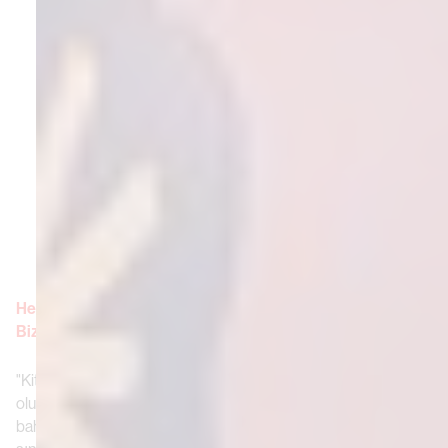
Her yıl gençlik ve aşka odaklanan bir kitap hazırlıyorsunuz.
Bize kendi gençlik günlerinizden bahsedebilir misiniz?
"Kitaplarda ele almak istediğim konu her seferinde farklı
oluyor. Her kitapta içimdeki kıvılcımı ateşleyen bir şeyden
bahsediyorum ve özellikle de ne yetişkin ne de çocuk olmanın