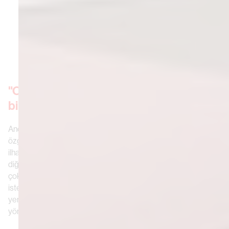
"O harika hikayeleri anlatan insanlardan
biri olmak istedim"
Ancak sanatsal ilham oldukça öngörülemez ve her sanatçıya
özgü olabilir ve Oyow için Seul'deki fiziksel ortamı ona pek
ilham vermiyor. Bunun yerine, ne zaman benzini bitse, hayatının
diğer yönlerine dönüyor. "Çocukluğumdan beri resimli kitapları
çok severdim. O harika hikayeleri anlatan insanlardan biri olmak
istedim". Bu yüzden Oyow ne zaman yaratıcı kıvılcımının
yeniden alevlenmesi gerektiğini hissetse bu kitaplara
yöneliyor.