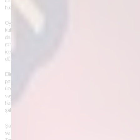
sınırında olduğunuz, gençlik kıvılcımının hala parıldadığı o
huzursuz ama özgür yıllardan bahsetmeyi seviyorum."
Oyow sanatını "Görsel Şiir" olarak tanımlıyor, yani kelimeler
kullanmadan bir hikaye anlatmak. En sevdiği tasarım süreci, ya
da isterseniz bir hikaye anlatmak, orijinal tonlara sadık kalan
renk sıçramaları yaratmasına olanak tanıyan şablon baskıyı
içeriyor. Şablon baskı fikrine yeni olanlar için bunu şöyle
düşünün:
Elinizde insan ve çiçek şeklinde kesilmiş delikleri olan bir kağıt
parçası olduğunu düşünün. Şimdi, bu kağıdı boş bir sayfanın
üzerine tutup deliklerin üzerini keçeli kalemle boyarsanız, boş
sayfada insanları ve çiçekleri görürsünüz. Şablon baskı hemen
hemen budur - bir tasarım veya resim oluşturmak için delikli bir
şablon (şablon) kullanmak.
Şablon baskı Oyow'un birçok ifade yönteminden sadece biri
ve her bir yöntem kreasyonlarına benzersiz bir kıvılcım katıyor.
Tasarım yaparken kullandığı yöntemler çok esnek. "Dijital ve