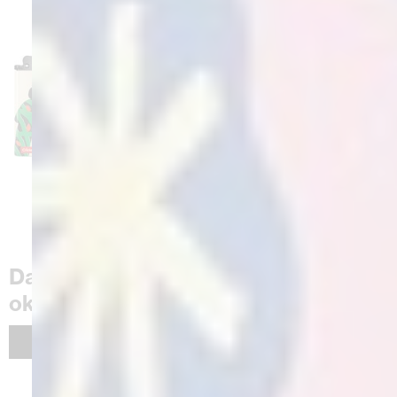
Daha fazla Spark Moment hikayesi
okuyun
Mike Perry
BOOM!