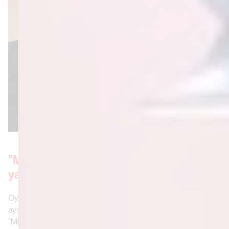
"Mükemmel bir eşleşme, bu yüzden
yandık"
Oyow'un sanatı genellikle ilişkilerin nasıl güzel ve huzurlu ama
aynı zamanda karmaşık olabileceğini gösteriyor. Popüler
"Mükemmel bir eşleşme, bu yüzden yandık" ifadesi belki de bu