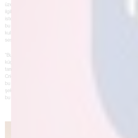
üzerinde çalışıyordum. Bu çalışma şekli ile tamamen ateşle
ilgili olan Cricket Lighters arasında ince bir bağlantı kurmak
istedim. Birbirimize yaslandığımızda kendimizi gösteririz. Ve
bu bağlı kalpte açan duyguları temsil etmek için çiçekleri
kullanma fikrini buldum - içte açan ve dışarıya ifade edilen
sessiz, sıcak duygular."
"Bu bir alev sahnesi gibi değil mi? Birbirine yaslanan insanların
küçük bir sürtünmesiyle başlayan ve kısa sürede büyüyerek
tam bir yangına dönüşen küçük bir kor gibi. Çalışmalarım ile
Cricket arasındaki ortak noktanın bu olduğunu düşündüm ve
bu imge en başından beri aklımda kaldı. Beş çiçeğin farklı
şekilleri var ama hepsi de alevleri sembolize ediyor ve ben de
bu duyguların ifade edildiği farklı yolları göstermek istedim."