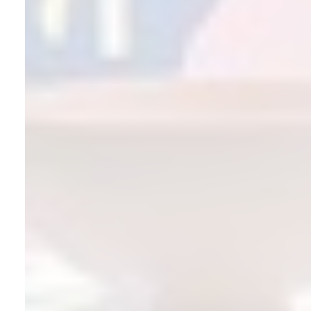
Bizi Facebook ve
Instagram’da takip
etmenizden çok mutlu
oluruz
– ama her şeyden önce
içinizdeki kıvılcımı takip
edin!