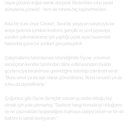
hayal gücünü doğal olarak ateşledi. Birdenbire ruhu sanat
dünyasına yöneldi - hem de ruhunu hiç kaybetmeden.
Kısa bir süre önce Cricket , Seul'de yaşayan sanatçıyla bir
araya gelerek içindeki kıvılcım, gençlik ve yeni piyasaya
sürülen çakmaklarımız için yaptığı çiçek açan tasarımlar
hakkında güzel bir sohbet gerçekleştirdi.
Çalışmalarını tanımlaması istendiğinde Oyow, yorumun
sanatçının kendisi tarafından dikte edilmesinden ziyade
gözlemciye bırakılması gerektiğine inandığı izlenimini verdi.
"Bunu umut ya da aşk olarak görebilirsiniz. Buna cesaret ya da
tutku da diyebilirsiniz."
Çoğumuz gibi Oyow da hiçbir zaman şu anda olduğu kişi
olmak için yola çıkmamış. "Sadece hangi konuda iyi olduğumu
ve ne yapmaktan hoşlandığımı bulmaya çalışıyordum ve bir de
baktım ki sanat üretiyorum."