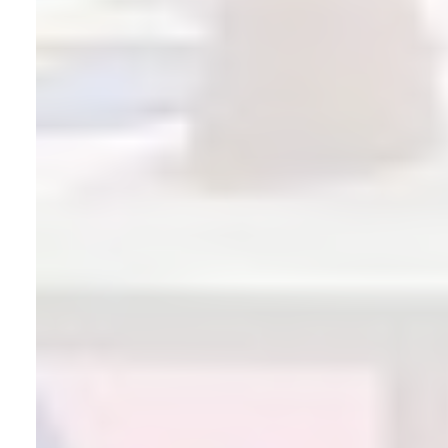
Hikayemiz
Daha parlak bir gelecek için
kıvılcım