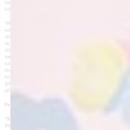
karmaşıklıkların ve Oyow'un Cricket Lighters için hazırladığı
koleksiyonun bir yansıması olarak görülebilir.
"Mükemmel eşleşme", Oyow'un çalışmalarında sıklıkla tasvir
edilen güzel etkileşimlere çok benzer şekilde, uyumlu ve
dengeli bir ilişkinin resmini çiziyor. İfadenin ikinci kısmı, "belki
de bu yüzden yandık", bir ilişkinin çok tutkulu olduğu ve
dönüşüme yol açtığı fikrini ortaya koyuyor. Burada, Oyow'un
sanatında, birlikte olan, yapraklara ve sarmaşıklara dolanmış
karakterleri, izolasyonun veya sıkışmışlığın sembolleri olarak
değil, kişisel gelişimin, içlerindeki kıvılcımı yeniden
keşfetmenin ve genellikle bu tür ateşli deneyimlerden sonra
gelen kendini keşfetme yolculuğunun temsilleri olarak
gösteriyor.
Peki ateş sizin için ne ifade ediyor?
"Benim için pek çok farklı anlama geliyor. Bazen aşk, bazen
ilham, bazen de pişmanlık anlamına gelebiliyor."