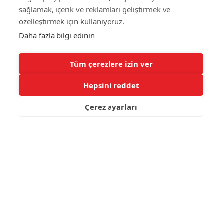
Teşekkürler!
sağlamak, içerik ve reklamları geliştirmek ve
özelleştirmek için kullanıyoruz.
Bize
ulaşın
Daha fazla bilgi edinin
Tüm çerezlere izin ver
Hepsini reddet
© 2025 Swedish Match Cricket
Çerez ayarları