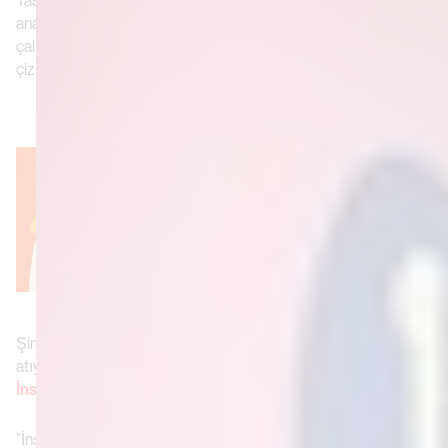
analogu birlikte kullanmayı seviyorum. Neyi ifade etmeye
çalıştığıma ya da konuya göre değişiyor. Bazen sadece dijital
çizim yapıyorum, bazen de sadece analog çalışıyorum.
"‍
‍Şimdi de
Cricket Çakmak
koleksiyonuna tasarım imzanızı
atıyorsunuz.
Bunun arkasındaki düşüncelerinizi açıklayın.
İnsanların ne hissetmesini istiyorsunuz?
"İnsanlar ve bitkiler aracılığıyla ilişkiler hakkında analojiler