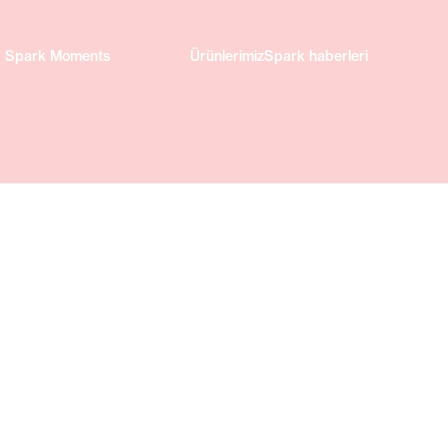
Spark Moments
Spark Moments
ÜrünlerimizSpark haberleri
ÜrünlerimizSpark haberleri