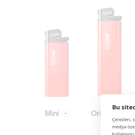
Bu site
Mini
Original
Çerezleri, 
medya özell
kullanıyoru