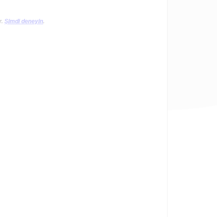
r.
Şimdi deneyin
.