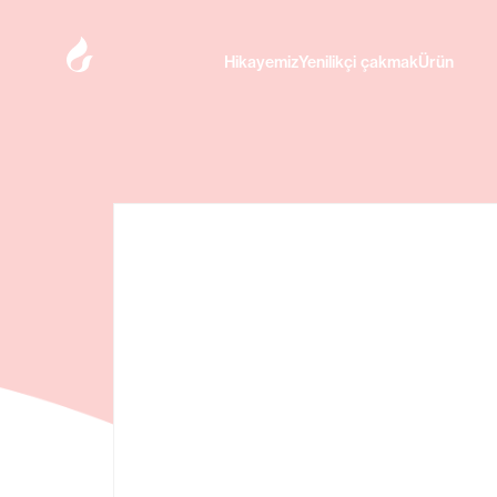
HikayemizYenilikçi çakmakÜrün
HikayemizYenilikçi çakmakÜrün