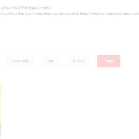
 görünürlüğünüzü güçlendirin.
 gerçekten öne çıkan unutulmaz promosyon ürünleri oluşturmanıza yardımcı olu
Essential
Fluo
Fusion
Pastel