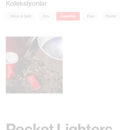
Koleksiyonlar
Black & Gold
Eco
Essential
Fluo
Pastel
Pocket Lighters