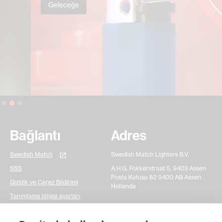
Geleceğe
Slide 2 of 3.
Bağlantı
Adres
Swedish Match
Swedish Match Lighters B.V.
SSS
A.H.G. Fokkerstraat 5, 9403 Assen
Posta Kutusu 82 9400 AB Assen
Gizlilik ve Çerez Bildirimi
Hollanda
Tanımlama bilgisi ayarları